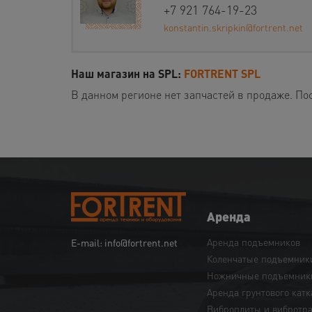
+7 921 764-19-23
konstantin.skripkin@fortrent.net
Наш магазин на SPL:
FORTRENT SPL
В данном регионе нет запчастей в продаже. По
Аренда
Аренда подъемников
E-mail: info@fortrent.net
Коленчатые подъемник
Ножничные подъемник
Аренда грунтового катк
Виброплиты и вибротр