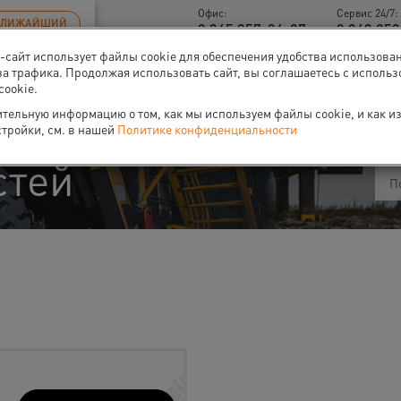
Офис:
Сервис 24/7:
БЛИЖАЙШИЙ
8 345 257-84-87
8 343 253
б-сайт использует файлы cookie для обеспечения удобства использова
за трафика. Продолжая использовать сайт, вы соглашаетесь с исполь
cookie.
ти
О нас
Событи
тельную информацию о том, как мы используем файлы cookie, и как и
стройки, см. в нашей
Политике конфиденциальности
стей