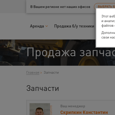
Ваш город:
Тюмень
В Вашем регионе нет наших офисов
ВЫБРАТЬ 
Этот ве
и анали
файлов 
Аренда
Продажа б/у техники
Запчас
Дополни
свои на
Продажа запча
Главная
Запчасти
Запчасти
Ваш менеджер
Скрипкин Константин