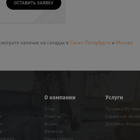
ОСТАВИТЬ ЗАЯВКУ
смотрите наличие на складах в
Санкт-Петербурге
и
Москве
.
О компании
Услуги
О нас
Продажа б/у тех
и
Новости
Сервисное обслу
и
Акции
Доставка оборуд
а
Вакансии
амбовки
Наши клиенты