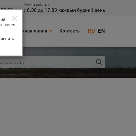
Режим работы:
 52 53
с 8:00 до 17:00 каждый будний день
×
ния
зованием
RU
EN
я
Горячая линия
Контакты
зменить