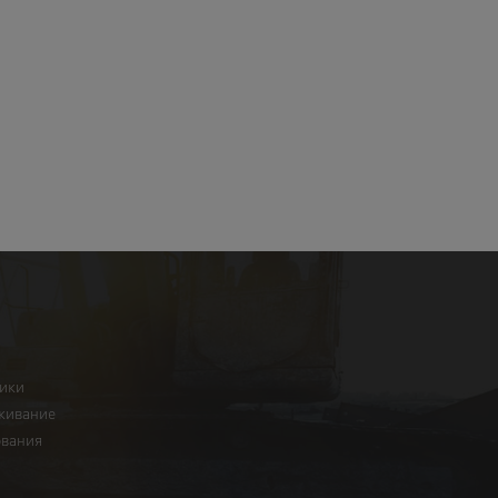
ники
живание
ования