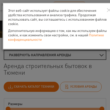
Ваш город:
Тюмень
RU
EN
В Вашем регионе нет наших офисов
ВЫБРАТЬ БЛИЖАЙШИЙ
Этот веб-сайт использует файлы cookie для обеспечения
удобства использования и анализа трафика. Продолжая
использовать сайт, вы соглашаетесь с использованием файлов
cookie.
Аренда
Дополнительную информацию о том, как мы используем файлы
cookie, и как изменить свои настройки, см. в нашей
Политике
конфиденциальности
Главная
Аренда временных помещений
Бытовки
РАЗВЕРНУТЬ НАПРАВЛЕНИЯ АРЕНДЫ
Аренда строительных бытовок в
Тюмени
СКАЧАТЬ КАТАЛОГ ТЕХНИКИ
УСЛОВИЯ АРЕНДЫ
Размеры