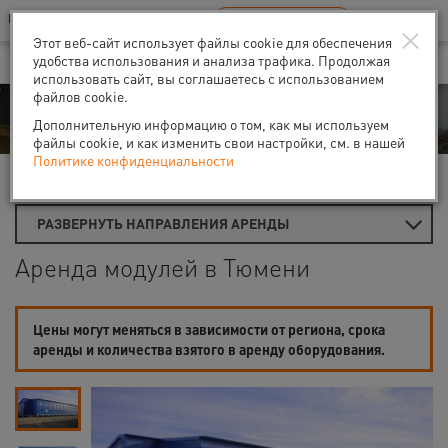
Ваш город:
Тюмень
RU
EN
×
В Вашем регионе нет наших офисов
ВЫБРАТЬ БЛИЖАЙШИЙ
Этот веб-сайт использует файлы cookie для обеспечения
удобства использования и анализа трафика. Продолжая
использовать сайт, вы соглашаетесь с использованием
файлов cookie.
Аренда
Дополнительную информацию о том, как мы используем
файлы cookie, и как изменить свои настройки, см. в нашей
Политике конфиденциальности
Главная
Аренда временных помещений
Модули
РАЗВЕРНУТЬ НАПРАВЛЕНИЯ АРЕНДЫ
Аренда модулей в Тюмени
Цены могут меняться в зависимости от региона, срока
аренды и количества взятого в аренду оборудования.