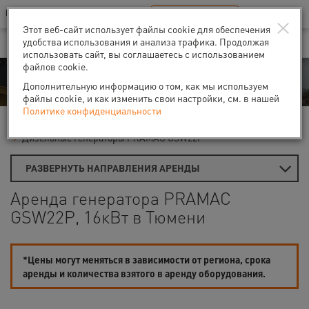
Ваш город:
Тюмень
RU
EN
×
В Вашем регионе нет наших офисов
ВЫБРАТЬ БЛИЖАЙШИЙ
Этот веб-сайт использует файлы cookie для обеспечения
удобства использования и анализа трафика. Продолжая
использовать сайт, вы соглашаетесь с использованием
файлов cookie.
Аренда
Дополнительную информацию о том, как мы используем
файлы cookie, и как изменить свои настройки, см. в нашей
Политике конфиденциальности
Главная
Аренда генераторов
Дизель-генераторы
Дизельные генераторы PRAMAC GSW22P
РАЗВЕРНУТЬ НАПРАВЛЕНИЯ АРЕНДЫ
Аренда генератора PRAMAC
GSW22P, 16кВт в Тюмени
*Цены могут меняться в зависимости от региона, срока
аренды и количества взятого в аренду оборудования.