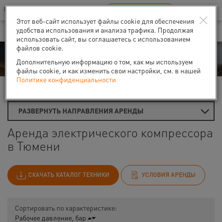
Ваш город:
Тюмень
RU
EN
×
В Вашем регионе нет наших офисов
ВЫБРАТЬ БЛИЖАЙШИЙ
Этот веб-сайт использует файлы cookie для обеспечения
удобства использования и анализа трафика. Продолжая
использовать сайт, вы соглашаетесь с использованием
файлов cookie.
Аренда
Дополнительную информацию о том, как мы используем
файлы cookie, и как изменить свои настройки, см. в нашей
Политике конфиденциальности
Главная
Аренда компрессоров
Электрические компрессоры
РАЗВЕРНУТЬ НАПРАВЛЕНИЯ АРЕНДЫ
Аренда электрического компрессора
в Тюмени
СКАЧАТЬ КАТАЛОГ ТЕХНИКИ
УСЛОВИЯ АРЕНДЫ
Сортировать по характеристике:
Рабочее давление, бар