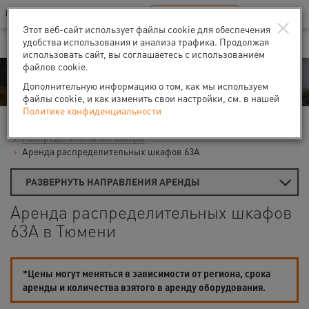
Ваш город:
Тюмень
RU
EN
×
В Вашем регионе нет наших офисов
ВЫБРАТЬ БЛИЖАЙШИЙ
Этот веб-сайт использует файлы cookie для обеспечения
удобства использования и анализа трафика. Продолжая
использовать сайт, вы соглашаетесь с использованием
файлов cookie.
Аренда
Дополнительную информацию о том, как мы используем
файлы cookie, и как изменить свои настройки, см. в нашей
Политике конфиденциальности
Главная
Аренда распредшкафов и освещения
Распределительные шкафы
Аренда распределительных шкафов 63А
РАЗВЕРНУТЬ НАПРАВЛЕНИЯ АРЕНДЫ
Аренда распределительных шкафов
63А в Тюмени
*Цены могут меняться в зависимости от региона, срока
аренды и количества взятого в аренду оборудования.