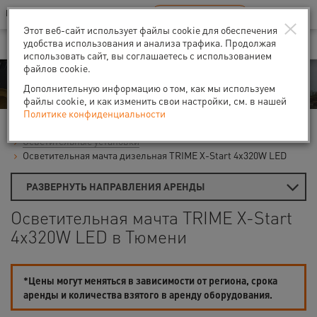
Ваш город:
Тюмень
RU
EN
×
В Вашем регионе нет наших офисов
ВЫБРАТЬ БЛИЖАЙШИЙ
Этот веб-сайт использует файлы cookie для обеспечения
удобства использования и анализа трафика. Продолжая
использовать сайт, вы соглашаетесь с использованием
файлов cookie.
Аренда
Дополнительную информацию о том, как мы используем
файлы cookie, и как изменить свои настройки, см. в нашей
Политике конфиденциальности
Главная
Аренда распредшкафов и освещения
Осветительные установки
Осветительная мачта дизельная TRIME X-Start 4x320W LED
РАЗВЕРНУТЬ НАПРАВЛЕНИЯ АРЕНДЫ
Осветительная мачта TRIME X-Start
4x320W LED в Тюмени
*Цены могут меняться в зависимости от региона, срока
аренды и количества взятого в аренду оборудования.