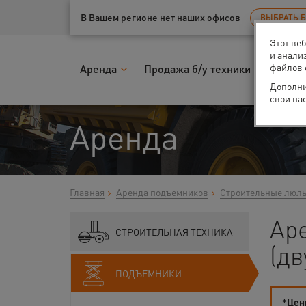
Ваш город:
Тюмень
В Вашем регионе нет наших офисов
ВЫБРАТЬ 
Этот ве
и анали
файлов 
Аренда
Продажа б/у техники
Запчас
Дополни
свои на
Аренда
Главная
Аренда подъемников
Строительные люл
Ар
СТРОИТЕЛЬНАЯ ТЕХНИКА
(дв
ПОДЪЕМНИКИ
*Цены