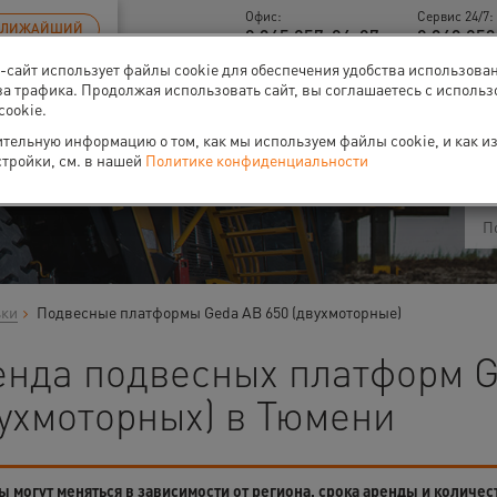
Офис:
Сервис 24/7:
БЛИЖАЙШИЙ
8 345 257-84-87
8 343 253
б-сайт использует файлы cookie для обеспечения удобства использова
за трафика. Продолжая использовать сайт, вы соглашаетесь с исполь
cookie.
ти
О нас
Событи
тельную информацию о том, как мы используем файлы cookie, и как и
стройки, см. в нашей
Политике конфиденциальности
ьки
Подвесные платформы Geda AB 650 (двухмоторные)
енда подвесных платформ G
ухмоторных) в Тюмени
 могут меняться в зависимости от региона, срока аренды и количес