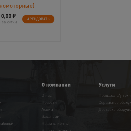
дномоторные)
10,00
₽
АРЕНДОВАТЬ
 за сутки
О компании
Услуги
О нас
Продажа б/у тех
и
Новости
Сервисное обслу
и
Акции
Доставка оборуд
а
Вакансии
амбовки
Наши клиенты
Наши партнёры