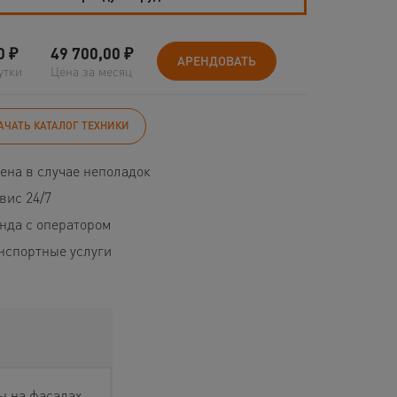
0
₽
49 700,00
₽
АРЕНДОВАТЬ
утки
Цена за месяц
АЧАТЬ КАТАЛОГ ТЕХНИКИ
ена в случае неполадок
вис 24/7
нда с оператором
нспортные услуги
ы на фасадах