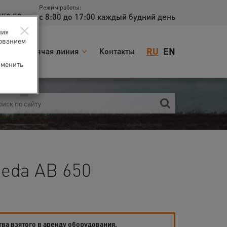
Режим работы:
 52 53
с 8:00 до 17:00 каждый будний день
×
ния
зованием
RU
EN
я
Горячая линия
Контакты
зменить
eda AB 650
тва взятого в аренду оборудования.