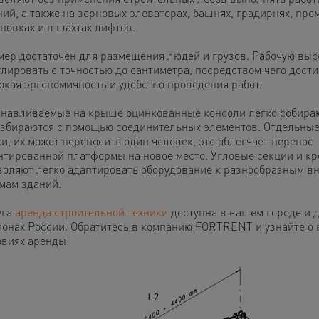
ний, а также на зерновых элеваторах, башнях, градирнях, п
новках и в шахтах лифтов.
мер достаточен для размещения людей и грузов. Рабочую выс
улировать с точностью до сантиметра, посредством чего дости
окая эргономичность и удобство проведения работ.
анавливаемые на крыше оцинкованные консоли легко собира
азбираются с помощью соединительных элементов. Отдельные
и, их может переносить один человек, это облегчает перенос
нтированной платформы на новое место. Угловые секции и к
воляют легко адаптировать оборудование к разнообразным 
мам зданий.
уга
аренда строительной техники
доступна в вашем городе и 
ионах России. Обратитесь в компанию FORTRENT и узнайте о
овиях аренды!