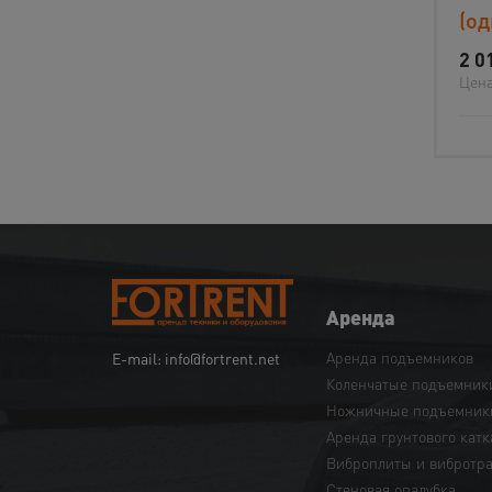
(о
2 0
Цена
Аренда
Аренда подъемников
E-mail: info@fortrent.net
Коленчатые подъемник
Ножничные подъемник
Аренда грунтового катк
Виброплиты и вибротр
Cтеновая опалубка