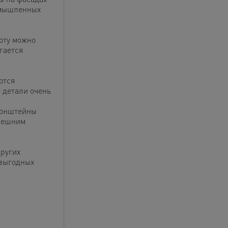
ромышленных
оту можно
гается
ются
 детали очень
ронштейны
внешним
других
 выгодных