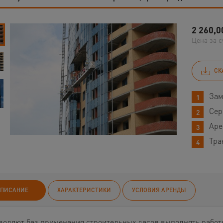
2 260,0
Цена за с
СК
Зам
Сер
Аре
Тра
ПИСАНИЕ
ХАРАКТЕРИСТИКИ
УСЛОВИЯ АРЕНДЫ
воляют без применения строительных лесов выполнять работ