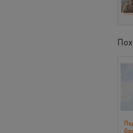
Пох
По
Ge