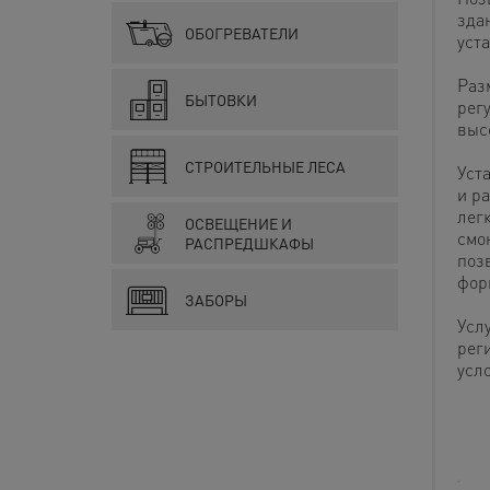
зда
ОБОГРЕВАТЕЛИ
уста
Раз
БЫТОВКИ
рег
выс
СТРОИТЕЛЬНЫЕ ЛЕСА
Уст
и р
легк
ОСВЕЩЕНИЕ И
смо
РАСПРЕДШКАФЫ
поз
фор
ЗАБОРЫ
Усл
рег
усл