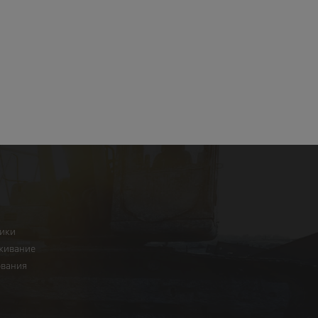
ники
живание
ования