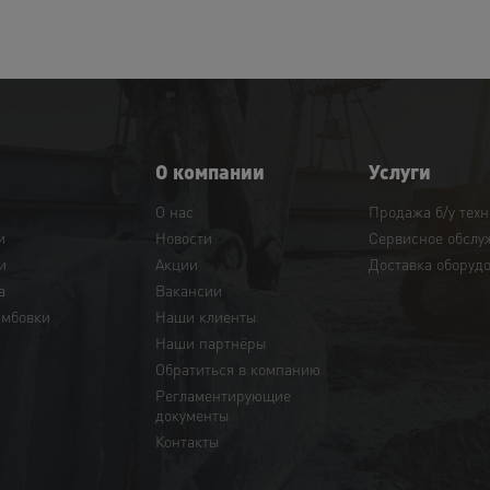
О компании
Услуги
О нас
Продажа б/у тех
и
Новости
Сервисное обслу
и
Акции
Доставка оборуд
а
Вакансии
амбовки
Наши клиенты
Наши партнёры
Обратиться в компанию
Регламентирующие
документы
Контакты