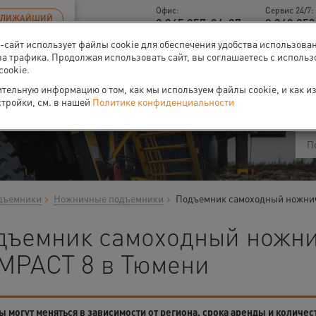
Офис:
Сервис 24/7:
БЛИЖАЙШИЙ
8 345 257-84-87
8 343 253
б-сайт использует файлы cookie для обеспечения удобства использова
за трафика. Продолжая использовать сайт, вы соглашаетесь с исполь
cookie.
ти
О нас
Событи
тельную информацию о том, как мы используем файлы cookie, и как и
стройки, см. в нашей
Политике конфиденциальности
дъемники
Ножничные подъемники
Подъемник самоходный ножн
дъемник самоходный ножн
MPACT 8 в Тюмени
 могут меняться в зависимости от региона, срока аренды и количес