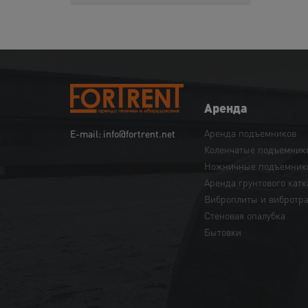
Аренда
Аренда подъемников
E-mail: info@fortrent.net
Коленчатые подъемник
Ножничные подъемник
Аренда грунтового катк
Виброплиты и вибротр
Cтеновая опалубка
Бытовки