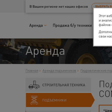
Ваш город:
Тюмень
В Вашем регионе нет наших офисов
ВЫБРАТЬ 
Этот ве
и анали
файлов 
Аренда
Продажа б/у техники
Запчас
Дополни
свои на
Аренда
Главная
Аренда подъемников
Гидравлические по
По
СТРОИТЕЛЬНАЯ ТЕХНИКА
CO
ПОДЪЕМНИКИ
*Цены