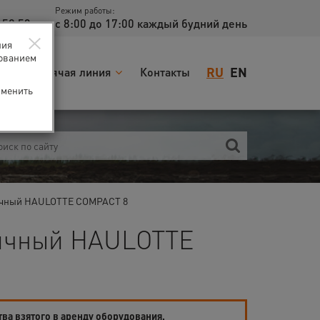
Режим работы:
 52 53
с 8:00 до 17:00 каждый будний день
×
ния
зованием
RU
EN
я
Горячая линия
Контакты
зменить
ичный HAULOTTE COMPACT 8
ичный HAULOTTE
тва взятого в аренду оборудования.