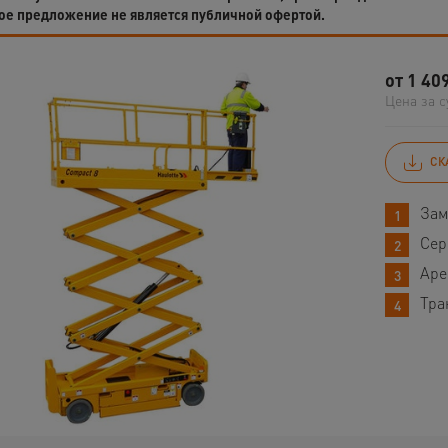
ое предложение не является публичной офертой.
от
1 40
Цена за с
СК
Зам
Сер
Аре
Тра