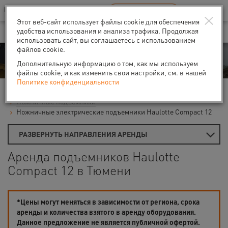
Ваш город:
Тюмень
RU
EN
×
В Вашем регионе нет наших офисов
ВЫБРАТЬ БЛИЖАЙШИЙ
Этот веб-сайт использует файлы cookie для обеспечения
удобства использования и анализа трафика. Продолжая
использовать сайт, вы соглашаетесь с использованием
файлов cookie.
Аренда
Дополнительную информацию о том, как мы используем
файлы cookie, и как изменить свои настройки, см. в нашей
Политике конфиденциальности
Главная
Аренда подъемников
Гидравлические подъемники
Ножничные подъемники
Ножничные электрические подъемники Haulotte Compact 12
РАЗВЕРНУТЬ НАПРАВЛЕНИЯ АРЕНДЫ
Аренда подъемников Haulotte
Compact 12 в Тюмени
*Цены могут меняться в зависимости от региона, срока
аренды и количества взятого в аренду оборудования.
Данное предложение не является публичной офертой.