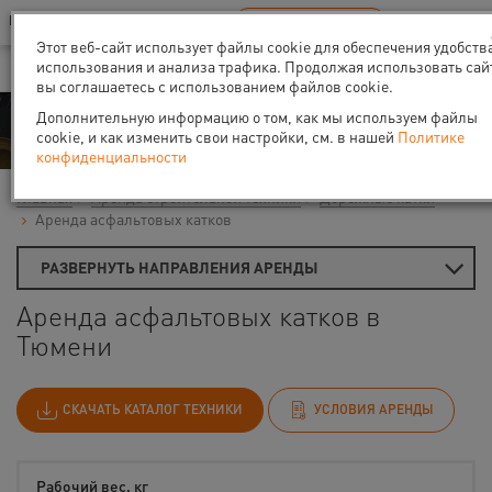
Ваш город:
Тюмень
RU
EN
В Вашем регионе нет наших офисов
ВЫБРАТЬ БЛИЖАЙШИЙ
Этот веб-сайт использует файлы cookie для обеспечения удобств
использования и анализа трафика. Продолжая использовать сай
вы соглашаетесь с использованием файлов cookie.
Аренда
Дополнительную информацию о том, как мы используем файлы
cookie, и как изменить свои настройки, см. в нашей
Политике
конфиденциальности
Главная
Аренда строительной техники
Дорожные катки
Аренда асфальтовых катков
РАЗВЕРНУТЬ НАПРАВЛЕНИЯ АРЕНДЫ
Аренда асфальтовых катков в
Тюмени
СКАЧАТЬ КАТАЛОГ ТЕХНИКИ
УСЛОВИЯ АРЕНДЫ
Рабочий вес, кг