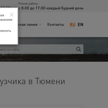
Режим работы:
 52 53
с 8:00 до 17:00 каждый будний день
×
ния
зованием
RU
EN
я
Горячая линия
Контакты
зменить
рузчика в Тюмени