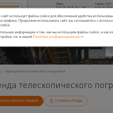
Офис:
Сервис 24/7:
БЛИЖАЙШИЙ
8 345 257-84-87
8 343 253
б-сайт использует файлы cookie для обеспечения удобства использова
за трафика. Продолжая использовать сайт, вы соглашаетесь с исполь
cookie.
ти
О нас
Событи
тельную информацию о том, как мы используем файлы cookie, и как и
стройки, см. в нашей
Политике конфиденциальности
и
Аренда телескопического погрузчика
енда телескопического пог
КАЧАТЬ КАТАЛОГ ТЕХНИКИ
УСЛОВИЯ АРЕНДЫ