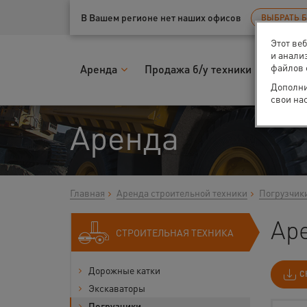
Ваш город:
Тюмень
В Вашем регионе нет наших офисов
ВЫБРАТЬ 
Этот ве
и анали
файлов 
Аренда
Продажа б/у техники
Запчас
Дополни
свои на
Аренда
Главная
Аренда строительной техники
Погрузчик
Ар
СТРОИТЕЛЬНАЯ ТЕХНИКА
Дорожные катки
С
Экскаваторы
Погрузчики