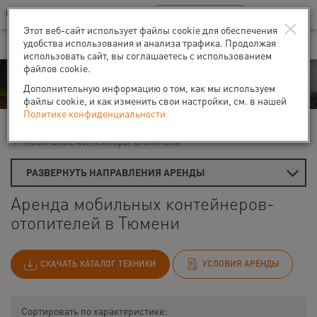
Ваш город:
Тюмень
RU
EN
×
В Вашем регионе нет наших офисов
ВЫБРАТЬ БЛИЖАЙШИЙ
Этот веб-сайт использует файлы cookie для обеспечения
удобства использования и анализа трафика. Продолжая
использовать сайт, вы соглашаетесь с использованием
файлов cookie.
Аренда
Дополнительную информацию о том, как мы используем
файлы cookie, и как изменить свои настройки, см. в нашей
Политике конфиденциальности
Главная
Аренда теплового оборудования
Мобильные контейнеры-отопители
РАЗВЕРНУТЬ НАПРАВЛЕНИЯ АРЕНДЫ
Аренда мобильных контейнеров-
отопителей в Тюмени
СКАЧАТЬ КАТАЛОГ ТЕХНИКИ
УСЛОВИЯ АРЕНДЫ
Сортировать по характеристике: