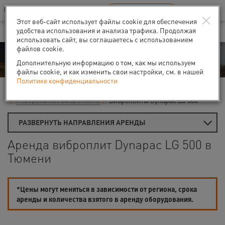
Ваш город:
Тюмень
RU
EN
×
В Вашем регионе нет наших офисов
ВЫБРАТЬ БЛИЖАЙШИЙ
Этот веб-сайт использует файлы cookie для обеспечения
удобства использования и анализа трафика. Продолжая
использовать сайт, вы соглашаетесь с использованием
файлов cookie.
Аренда
Дополнительную информацию о том, как мы используем
файлы cookie, и как изменить свои настройки, см. в нашей
Политике конфиденциальности
Главная
Виброплиты и вибротрамбовки
Реверсивные виброплиты
Виброплиты Dynapac LG 500
РАЗВЕРНУТЬ НАПРАВЛЕНИЯ АРЕНДЫ
Аренда виброплит Dynapac LG 500 в
Тюмени
*Цены могут меняться в зависимости от региона, срока
аренды и количества взятого в аренду оборудования.