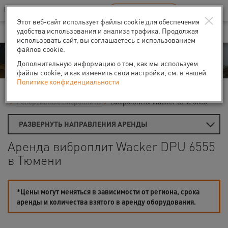
Ваш город:
Тюмень
RU
EN
×
В Вашем регионе нет наших офисов
ВЫБРАТЬ БЛИЖАЙШИЙ
Этот веб-сайт использует файлы cookie для обеспечения
удобства использования и анализа трафика. Продолжая
использовать сайт, вы соглашаетесь с использованием
файлов cookie.
Аренда
Дополнительную информацию о том, как мы используем
файлы cookie, и как изменить свои настройки, см. в нашей
Политике конфиденциальности
Главная
Виброплиты и вибротрамбовки
Реверсивные виброплиты
Виброплиты Wacker DPU 6555
РАЗВЕРНУТЬ НАПРАВЛЕНИЯ АРЕНДЫ
Аренда виброплит Wacker DPU 6555
в Тюмени
*Цены могут меняться в зависимости от региона, срока
аренды и количества взятого в аренду оборудования.