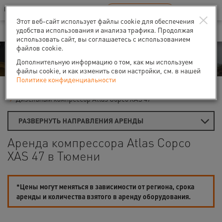
Ваш город:
Тюмень
RU
EN
×
В Вашем регионе нет наших офисов
ВЫБРАТЬ БЛИЖАЙШИЙ
Этот веб-сайт использует файлы cookie для обеспечения
удобства использования и анализа трафика. Продолжая
использовать сайт, вы соглашаетесь с использованием
файлов cookie.
Аренда
Дополнительную информацию о том, как мы используем
файлы cookie, и как изменить свои настройки, см. в нашей
Политике конфиденциальности
Главная
Аренда компрессоров
Дизельные компрессоры
Дизельный компрессор Atlas Copco XAS 47
РАЗВЕРНУТЬ НАПРАВЛЕНИЯ АРЕНДЫ
Аренда компрессора Atlas Copco
XAS 47 в Тюмени
*Цены могут меняться в зависимости от региона, срока
аренды и количества взятого в аренду оборудования.