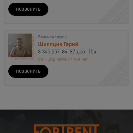
ПОЗВОНИТЬ
Ваш менеджер
Шипицин Гарий
8 345 257-84-87 доб. 154
Garii.Shipitsin@fortrent.net
ПОЗВОНИТЬ