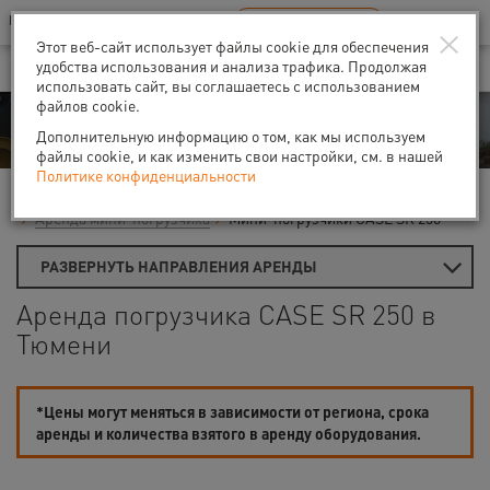
Ваш город:
Тюмень
RU
EN
×
В Вашем регионе нет наших офисов
ВЫБРАТЬ БЛИЖАЙШИЙ
Этот веб-сайт использует файлы cookie для обеспечения
удобства использования и анализа трафика. Продолжая
использовать сайт, вы соглашаетесь с использованием
файлов cookie.
Аренда
Дополнительную информацию о том, как мы используем
файлы cookie, и как изменить свои настройки, см. в нашей
Политике конфиденциальности
Главная
Аренда строительной техники
Погрузчики
Аренда мини-погрузчика
Мини-погрузчики CASE SR 250
РАЗВЕРНУТЬ НАПРАВЛЕНИЯ АРЕНДЫ
Аренда погрузчика CASE SR 250 в
Тюмени
*Цены могут меняться в зависимости от региона, срока
аренды и количества взятого в аренду оборудования.