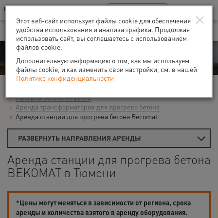
Ваш город:
Тюмень
RU
EN
×
В Вашем регионе нет наших офисов
ВЫБРАТЬ БЛИЖАЙШИЙ
Этот веб-сайт использует файлы cookie для обеспечения
удобства использования и анализа трафика. Продолжая
использовать сайт, вы соглашаетесь с использованием
файлов cookie.
Аренда
Дополнительную информацию о том, как мы используем
файлы cookie, и как изменить свои настройки, см. в нашей
Политике конфиденциальности
Главная
Аренда теплового оборудования
Прогрев бетона и грунта
Аренда трансформаторов для прогрева бетона
Аренда станции для прогрева бетона Becomat
РАЗВЕРНУТЬ НАПРАВЛЕНИЯ АРЕНДЫ
Аренда станции для прогрева бетона
BEKOMAT в Тюмени
*Цены могут меняться в зависимости от региона, срока
аренды и количества взятого в аренду оборудования.