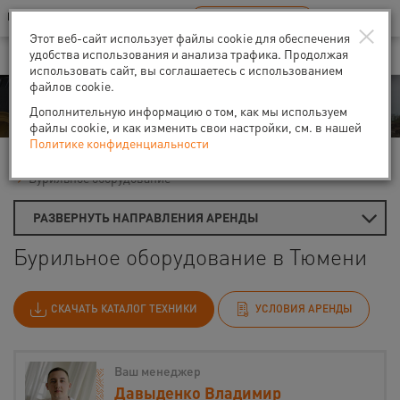
Ваш город:
Тюмень
RU
EN
×
В Вашем регионе нет наших офисов
ВЫБРАТЬ БЛИЖАЙШИЙ
Этот веб-сайт использует файлы cookie для обеспечения
удобства использования и анализа трафика. Продолжая
использовать сайт, вы соглашаетесь с использованием
файлов cookie.
Аренда
Дополнительную информацию о том, как мы используем
файлы cookie, и как изменить свои настройки, см. в нашей
Политике конфиденциальности
Главная
Аренда средств малой механизации
Бурильное оборудование
РАЗВЕРНУТЬ НАПРАВЛЕНИЯ АРЕНДЫ
Бурильное оборудование в Тюмени
СКАЧАТЬ КАТАЛОГ ТЕХНИКИ
УСЛОВИЯ АРЕНДЫ
Ваш менеджер
Давыденко Владимир