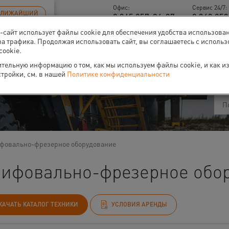
Офис:
Сервис 24/7:
БЛИЖАЙШИЙ
8 345 257-84-87
8 343 253
б-сайт использует файлы cookie для обеспечения удобства использова
за трафика. Продолжая использовать сайт, вы соглашаетесь с исполь
cookie.
ти
О нас
Событи
тельную информацию о том, как мы используем файлы cookie, и как и
стройки, см. в нашей
Политике конфиденциальности
овально-фрезерное оборудование
ифовально-фрезерное обор
КАЧАТЬ КАТАЛОГ ТЕХНИКИ
УСЛОВИЯ АРЕНДЫ