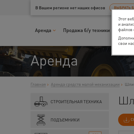
Ваш город:
Тюмень
В Вашем регионе нет наших офисов
ВЫБРАТЬ 
Этот ве
и анали
файлов 
Аренда
Продажа б/у техники
Запчас
Дополни
свои на
Аренда
Главная
Аренда средств малой механизации
Шлиф
Шл
СТРОИТЕЛЬНАЯ ТЕХНИКА
ПОДЪЕМНИКИ
С