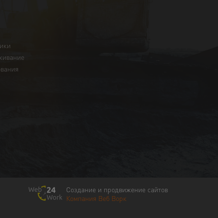
ники
живание
ования
Создание и продвижение сайтов
Компания Веб Ворк