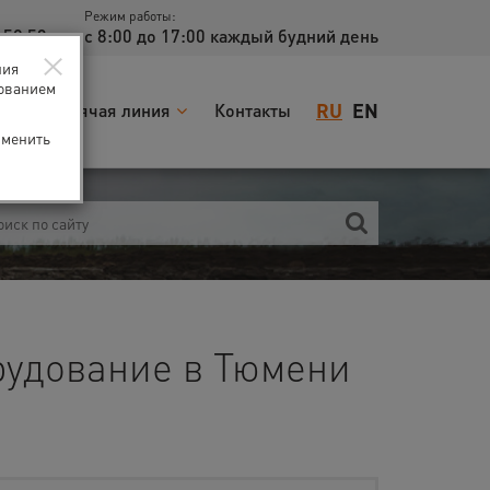
Режим работы:
 52 53
с 8:00 до 17:00 каждый будний день
×
ния
зованием
RU
EN
я
Горячая линия
Контакты
зменить
удование в Тюмени