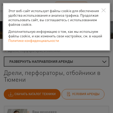
Ваш город:
Тюмень
RU
EN
×
В Вашем регионе нет наших офисов
ВЫБРАТЬ БЛИЖАЙШИЙ
Этот веб-сайт использует файлы cookie для обеспечения
удобства использования и анализа трафика. Продолжая
использовать сайт, вы соглашаетесь с использованием
файлов cookie.
Аренда
Дополнительную информацию о том, как мы используем
файлы cookie, и как изменить свои настройки, см. в нашей
Политике конфиденциальности
Главная
Аренда средств малой механизации
Дрели, перфораторы, отбойники
РАЗВЕРНУТЬ НАПРАВЛЕНИЯ АРЕНДЫ
Дрели, перфораторы, отбойники в
Тюмени
СКАЧАТЬ КАТАЛОГ ТЕХНИКИ
УСЛОВИЯ АРЕНДЫ
Ваш менеджер