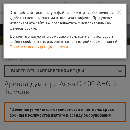
Ваш город:
Тюмень
RU
EN
×
В Вашем регионе нет наших офисов
ВЫБРАТЬ БЛИЖАЙШИЙ
Этот веб-сайт использует файлы cookie для обеспечения
удобства использования и анализа трафика. Продолжая
использовать сайт, вы соглашаетесь с использованием
файлов cookie.
Аренда
Дополнительную информацию о том, как мы используем
файлы cookie, и как изменить свои настройки, см. в нашей
Политике конфиденциальности
Главная
Аренда строительной техники
Думперы
Думперы Ausa D 400 AHG
РАЗВЕРНУТЬ НАПРАВЛЕНИЯ АРЕНДЫ
Аренда думпера Ausa D 400 AHG в
Тюмени
*Цены могут меняться в зависимости от региона, срока
аренды и количества взятого в аренду оборудования.