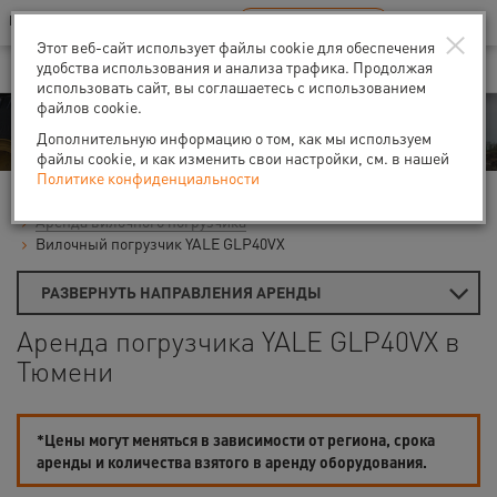
Ваш город:
Тюмень
RU
EN
×
В Вашем регионе нет наших офисов
ВЫБРАТЬ БЛИЖАЙШИЙ
Этот веб-сайт использует файлы cookie для обеспечения
удобства использования и анализа трафика. Продолжая
использовать сайт, вы соглашаетесь с использованием
файлов cookie.
Аренда
Дополнительную информацию о том, как мы используем
файлы cookie, и как изменить свои настройки, см. в нашей
Политике конфиденциальности
Главная
Аренда строительной техники
Погрузчики
Аренда вилочного погрузчика
Вилочный погрузчик YALE GLP40VX
РАЗВЕРНУТЬ НАПРАВЛЕНИЯ АРЕНДЫ
Аренда погрузчика YALE GLP40VX в
Тюмени
*Цены могут меняться в зависимости от региона, срока
аренды и количества взятого в аренду оборудования.