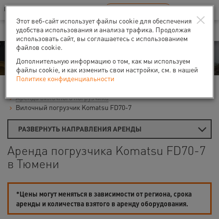
Ваш город:
Тюмень
RU
EN
×
В Вашем регионе нет наших офисов
ВЫБРАТЬ БЛИЖАЙШИЙ
Этот веб-сайт использует файлы cookie для обеспечения
удобства использования и анализа трафика. Продолжая
использовать сайт, вы соглашаетесь с использованием
файлов cookie.
Аренда
Дополнительную информацию о том, как мы используем
файлы cookie, и как изменить свои настройки, см. в нашей
Политике конфиденциальности
Главная
Аренда строительной техники
Погрузчики
Аренда вилочного погрузчика
Вилочный погрузчик Komatsu FD70-7
РАЗВЕРНУТЬ НАПРАВЛЕНИЯ АРЕНДЫ
Аренда погрузчика Komatsu FD70-7
в Тюмени
*Цены могут меняться в зависимости от региона, срока
аренды и количества взятого в аренду оборудования.