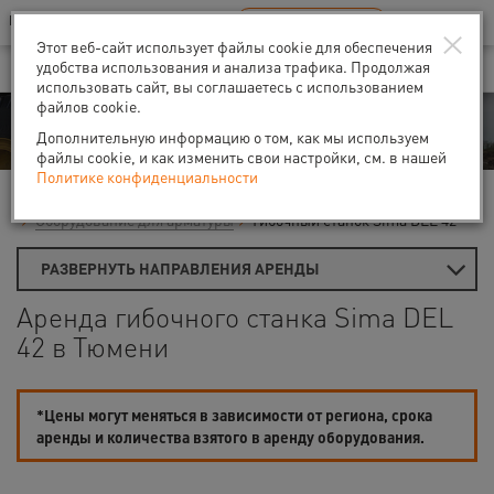
Ваш город:
Тюмень
RU
EN
×
В Вашем регионе нет наших офисов
ВЫБРАТЬ БЛИЖАЙШИЙ
Этот веб-сайт использует файлы cookie для обеспечения
удобства использования и анализа трафика. Продолжая
использовать сайт, вы соглашаетесь с использованием
файлов cookie.
Аренда
Дополнительную информацию о том, как мы используем
файлы cookie, и как изменить свои настройки, см. в нашей
Политике конфиденциальности
Главная
Аренда средств малой механизации
Оборудование для арматуры
Гибочный станок Sima DEL 42
РАЗВЕРНУТЬ НАПРАВЛЕНИЯ АРЕНДЫ
Аренда гибочного станка Sima DEL
42 в Тюмени
*Цены могут меняться в зависимости от региона, срока
аренды и количества взятого в аренду оборудования.