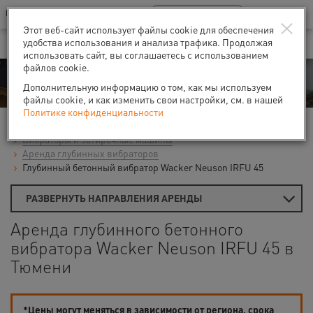
Ваш город:
Тюмень
RU
EN
×
В Вашем регионе нет наших офисов
ВЫБРАТЬ БЛИЖАЙШИЙ
Этот веб-сайт использует файлы cookie для обеспечения
удобства использования и анализа трафика. Продолжая
использовать сайт, вы соглашаетесь с использованием
файлов cookie.
Аренда
Дополнительную информацию о том, как мы используем
файлы cookie, и как изменить свои настройки, см. в нашей
Политике конфиденциальности
Главная
Аренда средств малой механизации
Вибраторы и затирочные машины
Аренда глубинных вибраторов
Глубинный бетонный вибратор Wacker Neuson IRFU 45
РАЗВЕРНУТЬ НАПРАВЛЕНИЯ АРЕНДЫ
Аренда глубинного бетонного
вибратора Wacker Neuson IRFU 45 в
Тюмени
*Цены могут меняться в зависимости от региона, срока