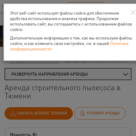
Ваш город:
Тюмень
RU
EN
В Вашем регионе нет наших офисов
ВЫБРАТЬ БЛИЖАЙШИЙ
Этот веб-сайт использует файлы cookie для обеспечения
удобства использования и анализа трафика. Продолжая
использовать сайт, вы соглашаетесь с использованием файлов
cookie.
Аренда
Дополнительную информацию о том, как мы используем файлы
cookie, и как изменить свои настройки, см. в нашей
Политике
конфиденциальности
Главная
Аренда средств малой механизации
Оборудование для уборки
Аренда строительного пылесоса
РАЗВЕРНУТЬ НАПРАВЛЕНИЯ АРЕНДЫ
Аренда строительного пылесоса в
Тюмени
СКАЧАТЬ КАТАЛОГ ТЕХНИКИ
УСЛОВИЯ АРЕНДЫ
Мощность, Вт