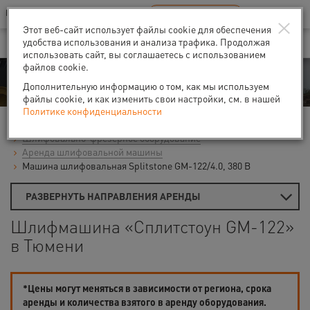
Ваш город:
Тюмень
RU
EN
×
В Вашем регионе нет наших офисов
ВЫБРАТЬ БЛИЖАЙШИЙ
Этот веб-сайт использует файлы cookie для обеспечения
удобства использования и анализа трафика. Продолжая
использовать сайт, вы соглашаетесь с использованием
файлов cookie.
Аренда
Дополнительную информацию о том, как мы используем
файлы cookie, и как изменить свои настройки, см. в нашей
Политике конфиденциальности
Главная
Аренда средств малой механизации
Шлифовально-фрезерное оборудование
Аренда шлифовальной машины
Машина шлифовальная Splitstone GM-122/4.0, 380 В
РАЗВЕРНУТЬ НАПРАВЛЕНИЯ АРЕНДЫ
Шлифмашина «Сплитстоун GM-122»
в Тюмени
*Цены могут меняться в зависимости от региона, срока
аренды и количества взятого в аренду оборудования.