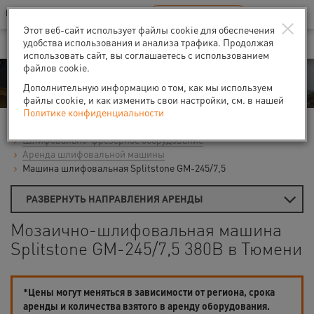
Ваш город:
Тюмень
RU
EN
×
В Вашем регионе нет наших офисов
ВЫБРАТЬ БЛИЖАЙШИЙ
Этот веб-сайт использует файлы cookie для обеспечения
удобства использования и анализа трафика. Продолжая
использовать сайт, вы соглашаетесь с использованием
файлов cookie.
Аренда
Дополнительную информацию о том, как мы используем
файлы cookie, и как изменить свои настройки, см. в нашей
Политике конфиденциальности
Главная
Аренда средств малой механизации
Шлифовально-фрезерное оборудование
Аренда шлифовальной машины
Машина шлифовальная Splitstone GM-245/7,5
РАЗВЕРНУТЬ НАПРАВЛЕНИЯ АРЕНДЫ
Мозаично-шлифовальная машина
Splitstone GM-245/7,5 380В в Тюмени
*Цены могут меняться в зависимости от региона, срока
аренды и количества взятого в аренду оборудования.