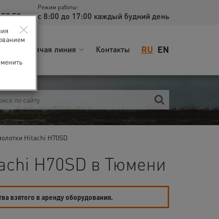
Режим работы:
 52 53
с 8:00 до 17:00 каждый будний день
×
ния
зованием
RU
EN
я
Горячая линия
Контакты
зменить
олотки Hitachi H70SD
achi H70SD в Тюмени
тва взятого в аренду оборудования.