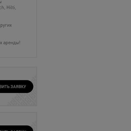
ы
, Hilti,
других
х аренды!
ВИТЬ ЗАЯВКУ