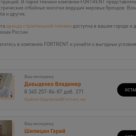
струкций. В парке техники компании FORTRENT представлен
ктрические отбойные молотки ведущих мировых брендов: Bosch
ta и других.
уга
аренда строительной техники
доступна в вашем городе и 
ионах России.
атитесь в компанию FORTRENT и узнайте о выгодных условия
Ваш менеджер
Давыденко Владимир
ОСТА
8 345 257-84-87 доб. 271
Vladimir.Davydenko@Fortrent.net
Ваш менеджер
Шипицин Гарий