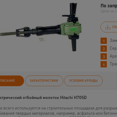
По зап
Цена за с
СК
Зам
Сер
Аре
Тра
ПИСАНИЕ
ХАРАКТЕРИСТИКИ
УСЛОВИЯ АРЕНДЫ
ктрический отбойный молоток Hitachi H70SD
е всего используется на строительных площадках для разрых
бивания твердых материалов, например, асфальта или бетонн