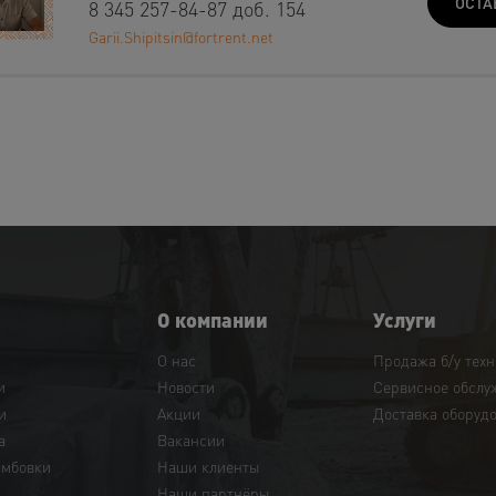
ОСТА
8 345 257-84-87 доб. 154
Garii.Shipitsin@fortrent.net
О компании
Услуги
О нас
Продажа б/у тех
и
Новости
Сервисное обслу
и
Акции
Доставка оборуд
а
Вакансии
амбовки
Наши клиенты
Наши партнёры