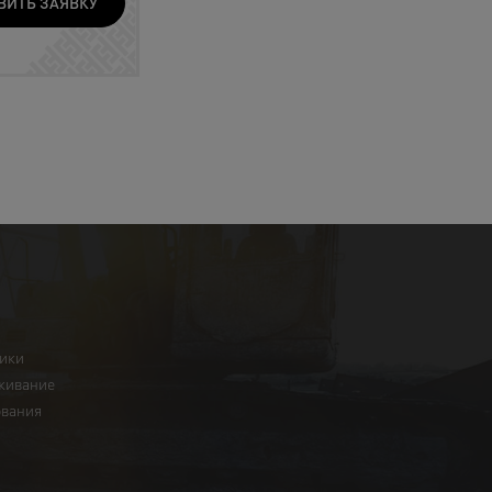
ВИТЬ ЗАЯВКУ
ники
живание
ования