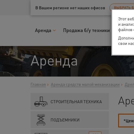
Ваш город:
Тюмень
В Вашем регионе нет наших офисов
ВЫБРАТЬ 
Этот ве
и анали
файлов 
Аренда
Продажа б/у техники
Запчас
Дополни
свои на
Аренда
Главная
Аренда средств малой механизации
Дрел
Ар
СТРОИТЕЛЬНАЯ ТЕХНИКА
ПОДЪЕМНИКИ
*Цены