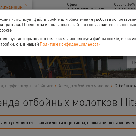
Офис:
Сервис 24/7:
БЛИЖАЙШИЙ
8 345 257-84-87
8 343 253
б-сайт использует файлы cookie для обеспечения удобства использова
за трафика. Продолжая использовать сайт, вы соглашаетесь с исполь
cookie.
ти
О нас
Событи
тельную информацию о том, как мы используем файлы cookie, и как и
стройки, см. в нашей
Политике конфиденциальности
и, перфораторы, отбойники
Аренда отбойного молотка
Отбойные м
енда отбойных молотков Hit
 могут меняться в зависимости от региона, срока аренды и количес