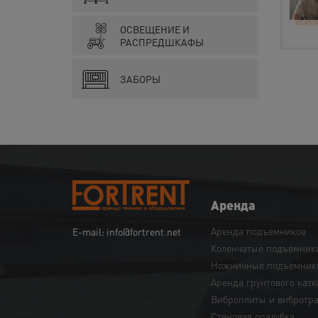
ОСВЕЩЕНИЕ И
РАСПРЕДШКАФЫ
ЗАБОРЫ
Аренда
Аренда подъемников
E-mail: info@fortrent.net
Коленчатые подъемник
Ножничные подъемник
Аренда грунтового катк
Виброплиты и вибротр
Cтеновая опалубка