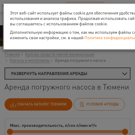
Ваш город:
Тюмень
RU
EN
В Вашем регионе нет наших офисов
ВЫБРАТЬ БЛИЖАЙШИЙ
Этот веб-сайт использует файлы cookie для обеспечения удобств
использования и анализа трафика. Продолжая использовать сай
вы соглашаетесь с использованием файлов cookie.
Аренда
Дополнительную информацию о том, как мы используем файлы coo
изменить свои настройки, см. в нашей
Политике конфиденциаль
Главная
Аренда средств малой механизации
Насосы и мотопомпы
Аренда погружного насоса
РАЗВЕРНУТЬ НАПРАВЛЕНИЯ АРЕНДЫ
Аренда погружного насоса в Тюмени
СКАЧАТЬ КАТАЛОГ ТЕХНИКИ
УСЛОВИЯ АРЕНДЫ
Макс. производительность, л/сек л/мин м³/ч