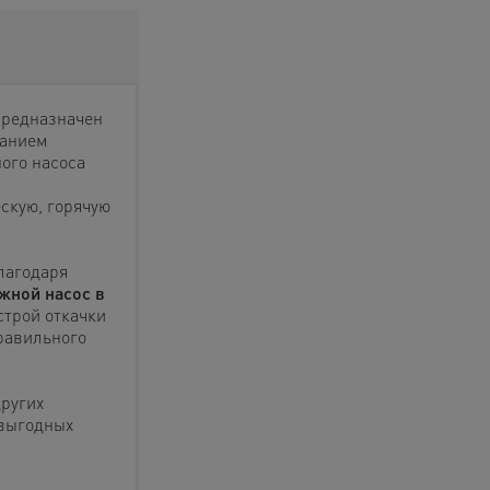
предназначен
жанием
ого насоса
скую, горячую
благодаря
жной насос в
строй откачки
равильного
других
 выгодных