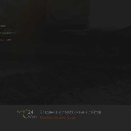
ники
живание
ования
Создание и продвижение сайтов
Компания Веб Ворк