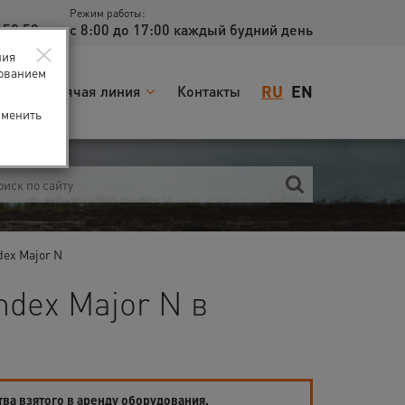
Режим работы:
 52 53
с 8:00 до 17:00 каждый будний день
×
ния
зованием
RU
EN
я
Горячая линия
Контакты
зменить
dex Major N
ndex Major N в
тва взятого в аренду оборудования.