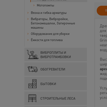
Мотопомпы
О
Вязка и гибка арматуры
Вибраторы, Виброрейки,
Бетономешалки, Затирочные
Дре
машины
для
Оборудование для уборки
тве
Gri
Ёмкости для топлива
неа
воду
ВИБРОПЛИТЫ И
ВИБРОТРАМБОВКИ
Высо
шир
аре
ОБОГРЕВАТЕЛИ
жид
под
БЫТОВКИ
Усл
рег
усл
СТРОИТЕЛЬНЫЕ ЛЕСА