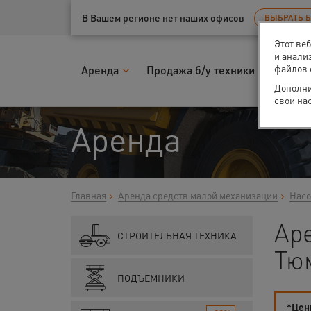
Ваш город:
Тюмень
В Вашем регионе нет наших офисов
ВЫБРАТЬ 
Этот ве
и анали
файлов 
Аренда
Продажа б/у техники
Запчас
Дополни
свои на
Аренда
Главная
Аренда средств малой механизации
Насо
Аре
СТРОИТЕЛЬНАЯ ТЕХНИКА
Тю
ПОДЪЕМНИКИ
*Цены