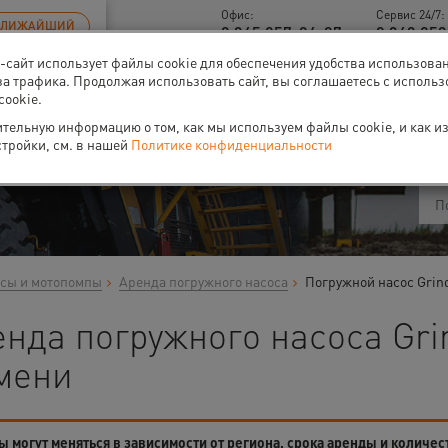
Офис:
Сервис 24/7:
БЛИЖАЙШИЙ
8 345 257-84-87
8 343 253
б-сайт использует файлы cookie для обеспечения удобства использова
за трафика. Продолжая использовать сайт, вы соглашаетесь с исполь
cookie.
ти
О нас
Событи
тельную информацию о том, как мы используем файлы cookie, и как и
стройки, см. в нашей
Политике конфиденциальности
сы и мотопомпы
Аренда погружного насоса
Погружной насос Grin
нда погружного насоса Gri
мени
 могут меняться в зависимости от региона, срока аренды и количес