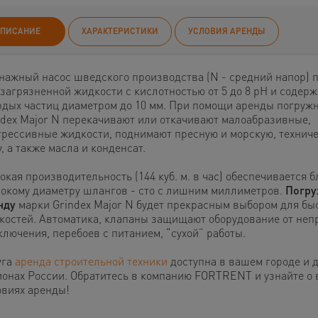
ПИСАНИЕ
ХАРАКТЕРИСТИКИ
УСЛОВИЯ АРЕНДЫ
нажный насос шведского производства (N - средний напор) 
 загрязненной жидкости с кислотностью от 5 до 8 pH и содер
рдых частиц диаметром до 10 мм. При помощи аренды погружн
ndex Major N перекачивают или откачивают малоабразивные,
грессивные жидкости, поднимают пресную и морскую, техниче
, а также масла и конденсат.
кая производительность (144 куб. м. в час) обеспечивается 
окому диаметру шлангов - сто с лишним миллиметров.
Погру
нду
марки Grindex Major N будет прекрасным выбором для бы
костей. Автоматика, клапаны защищают оборудование от неп
ключения, перебоев с питанием, “сухой” работы.
уга
аренда строительной техники
доступна в вашем городе и 
ионах России. Обратитесь в компанию FORTRENT и узнайте о
овиях аренды!