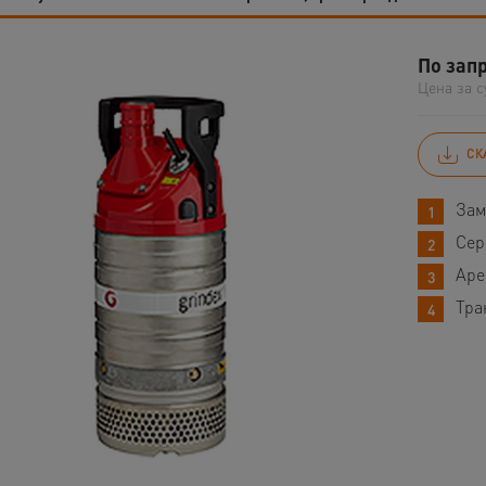
По зап
Цена за с
СК
Зам
Сер
Аре
Тра